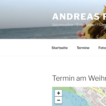
Zum
Inhalt
ANDREAS 
springen
Jazzmusiker / Entertainer / Sä
Startseite
Termine
Foto
Termin am
Weih
+
−