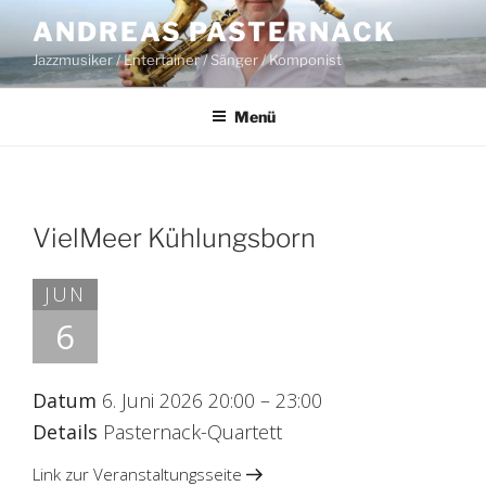
Zum
ANDREAS PASTERNACK
Inhalt
Jazzmusiker / Entertainer / Sänger / Komponist
springen
Menü
VielMeer Kühlungsborn
JUN
6
Datum
6. Juni 2026 20:00
–
23:00
Details
Pasternack-Quartett
Link zur Veranstaltungsseite