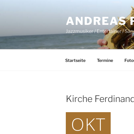
Zum
Inhalt
ANDREAS 
springen
Jazzmusiker / Entertainer / Sä
Startseite
Termine
Foto
Kirche Ferdinan
OKT