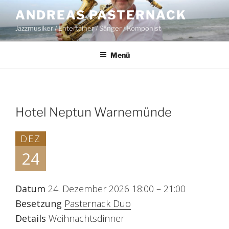
Zum
ANDREAS PASTERNACK
Inhalt
Jazzmusiker / Entertainer / Sänger / Komponist
springen
Menü
Hotel Neptun Warnemünde
DEZ
24
Datum
24. Dezember 2026 18:00
–
21:00
Besetzung
Pasternack Duo
Details
Weihnachtsdinner