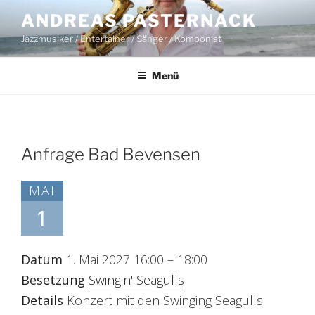
Zum
ANDREAS PASTERNACK
Inhalt
Jazzmusiker / Entertainer / Sänger / Komponist
springen
Menü
Anfrage Bad Bevensen
MAI
1
Datum
1. Mai 2027 16:00
–
18:00
Besetzung
Swingin' Seagulls
Details
Konzert mit den Swinging Seagulls